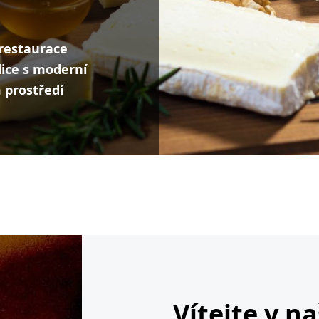
restaurace
dice s moderní
prostředí
Vítejte v n