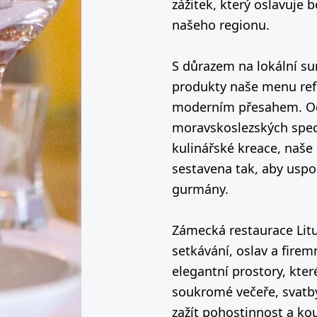
zážitek, který oslavuje 
našeho regionu.
S důrazem na lokální su
produkty naše menu refl
moderním přesahem. Od
moravskoslezských speci
kulinářské kreace, naše 
sestavena tak, aby uspok
gurmány.
Zámecká restaurace Litu
setkávání, oslav a firem
elegantní prostory, kter
soukromé večeře, svatby
zažít pohostinnost a ko