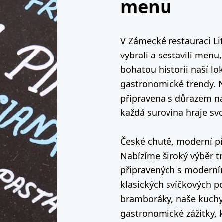
menu
V Zámecké restauraci Li
vybrali a sestavili menu
bohatou historii naší lok
gastronomické trendy. N
připravena s důrazem na
každá surovina hraje svo
České chutě, moderní p
Nabízíme široký výběr tr
připravených s modern
klasických svíčkových p
bramboráky, naše kuchy
gastronomické zážitky, 