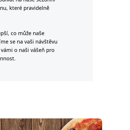
nu, které pravidelně
epší, co může naše
íme se na vaši návštěvu
s vámi o naši vášeň pro
innost.