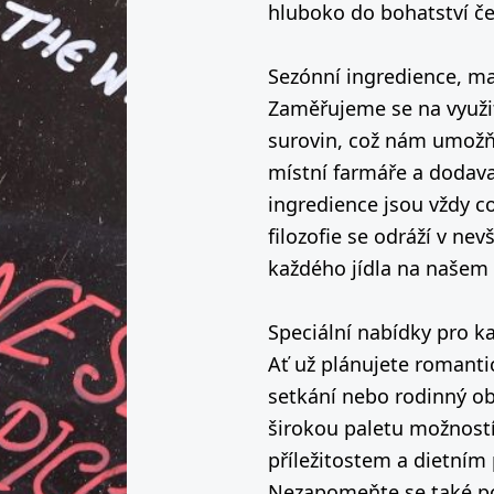
hluboko do bohatství če
Sezónní ingredience, ma
Zaměřujeme se na využit
surovin, což nám umožň
místní farmáře a dodavate
ingredience jsou vždy co
filozofie se odráží v nev
každého jídla na našem
Speciální nabídky pro ka
Ať už plánujete romanti
setkání nebo rodinný o
širokou paletu možností
příležitostem a dietní
Nezapomeňte se také po