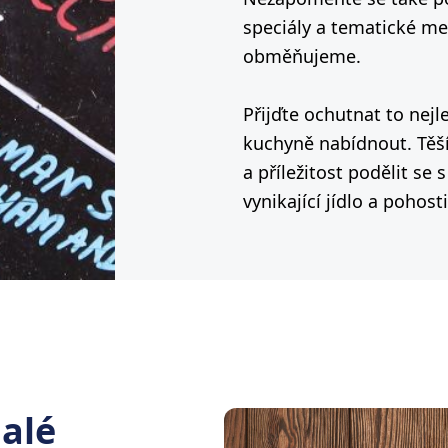
speciály a tematické me
obměňujeme.
Přijďte ochutnat to nejl
kuchyně nabídnout. Těš
a příležitost podělit se 
vynikající jídlo a pohost
alé