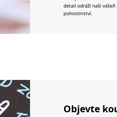
detail odráží naši vášeň
pohostinství.
Objevte ko