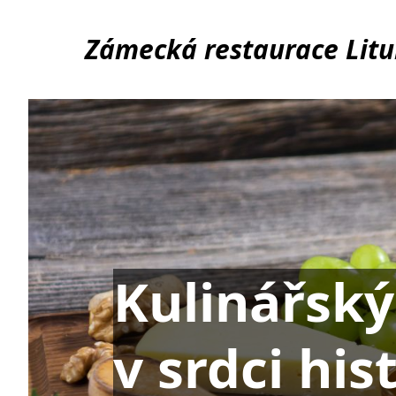
Zámecká restaurace Litu
Kulinářský
v srdci his