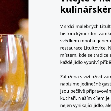
kulinářsk
V srdci malebných Litul
historickými zdmi zámku
svědkem mnoha generac
restaurace Litultovice. 
místem, kde se tradice 
každé jídlo vypráví příbě
Založena s vizí oživit z
nabízíme jedinečné gast
jsou pečlivě připravová
kuchaři. Naším cílem j
nejen vynikající jídlo, 