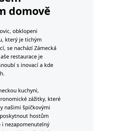
ém domově
tovic, obklopeni
, který je tichým
í, se nachází Zámecká
Naše restaurace je
snoubí s inovací a kde
h.
ámeckou kuchyni,
ronomické zážitky, které
ny našimi špičkovými
e poskytnout hostům
ale i nezapomenutelný