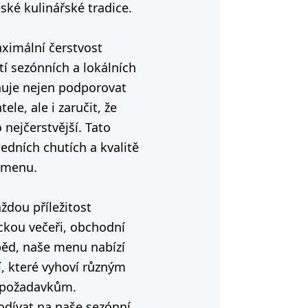
ské kulinářské tradice.
ximální čerstvost
í sezónních a lokálních
uje nejen podporovat
le, ale i zaručit, že
 nejčerstvější. Tato
šedních chutích a kvalitě
 menu.
ždou příležitost
ckou večeři, obchodní
běd, naše menu nabízí
, které vyhoví různým
m požadavkům.
dívat na naše sezónní