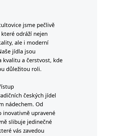
tultovice jsme pečlivě
, které odráží nejen
ality, ale i moderní
aše jídla jsou
 kvalitu a čerstvost, kde
u důležitou roli.
řístup
adičních českých jídel
ím nádechem. Od
o inovativně upravené
ně slibuje jedinečné
které vás zavedou