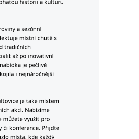
bohatou historii a kulturu
roviny a sezónní
ektuje místní chutě s
 tradičních
alit až po inovativní
nabídka je pečlivě
ojila i nejnáročnější
ltovice je také místem
ních akcí. Nabízíme
é můžete využít pro
 či konference. Přijďte
uzlo místa, kde každý