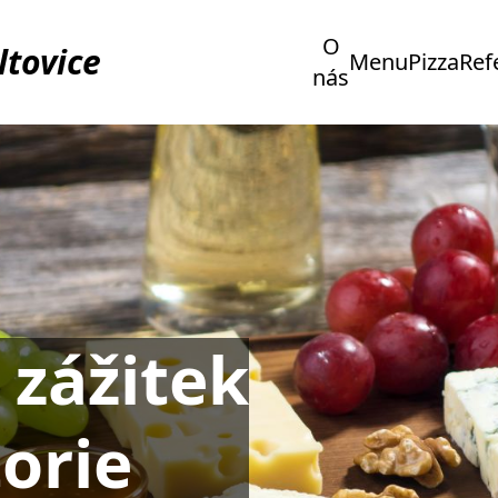
O
ltovice
Menu
Pizza
Ref
nás
 zážitek
torie